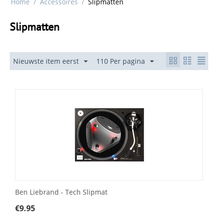
Home
/
Accessoires
/
Slipmatten
Slipmatten
Nieuwste item eerst
110 Per pagina
Ben Liebrand - Tech Slipmat
€
9.95