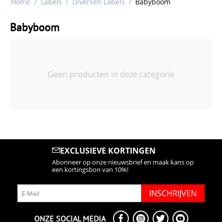
Home
/
Labels
/
Diversen Labels
/
Babyboom
Babyboom
Geen producten in deze categorie
EXCLUSIEVE KORTINGEN
Abonneer op onze nieuwsbrief en maak kans op
een kortingsbon van 10%!
INSCHRIJVEN
ONZE SOCIAL MEDIA