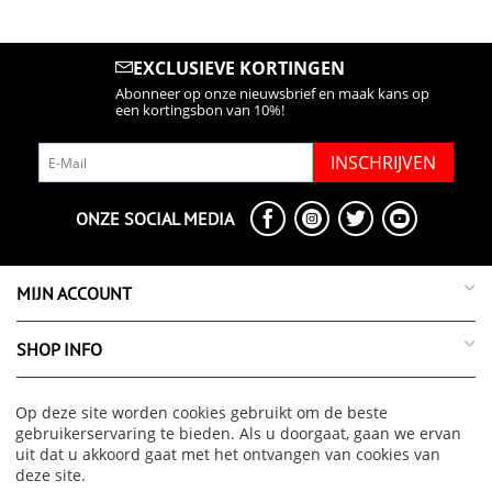
EXCLUSIEVE KORTINGEN
Abonneer op onze nieuwsbrief en maak kans op
een kortingsbon van 10%!
INSCHRIJVEN
ONZE SOCIAL MEDIA
MIJN ACCOUNT
SHOP INFO
SUPPORT INFO
Op deze site worden cookies gebruikt om de beste
gebruikerservaring te bieden. Als u doorgaat, gaan we ervan
uit dat u akkoord gaat met het ontvangen van cookies van
OVER ONS
deze site.