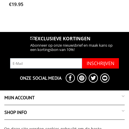
€
19.95
EXCLUSIEVE KORTINGEN
Abonneer op onze nieuwsbrief en maak kans op
een kortingsbon van 10%!
INSCHRIJVEN
ONZE SOCIAL MEDIA
MIJN ACCOUNT
SHOP INFO
SUPPORT INFO
Op deze site worden cookies gebruikt om de beste