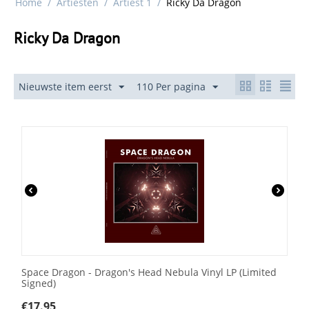
Home
/
Artiesten
/
Artiest 1
/
Ricky Da Dragon
Ricky Da Dragon
Nieuwste item eerst
110 Per pagina
Space Dragon - Dragon's Head Nebula Vinyl LP (Limited
Signed)
€
17.95