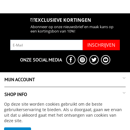
EXCLUSIEVE KORTINGEN
Abonneer op onze nieuwsbrief en maak kans op
een kortingsbon van 10%!
INSCHRIJVEN
ONZE SOCIAL MEDIA
MIJN ACCOUNT
SHOP INFO
Op deze site worden cookies gebruikt om de beste
SUPPORT INFO
gebruikerservaring te bieden. Als u doorgaat, gaan we ervan
uit dat u akkoord gaat met het ontvangen van cookies van
deze site.
OVER ONS