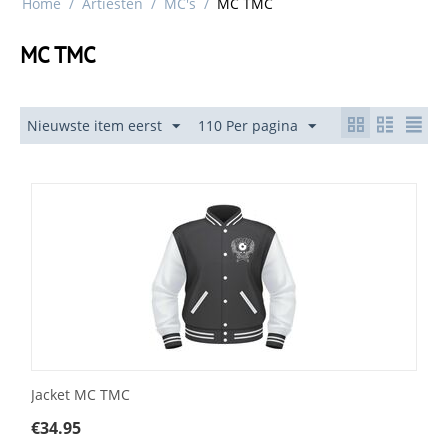
Home
/
Artiesten
/
MC's
/
MC TMC
MC TMC
Nieuwste item eerst
110 Per pagina
Jacket MC TMC
€
34.95