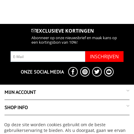
EXCLUSIEVE KORTINGEN
Abonneer op onze nieuwsbrief en maak kans op
een kortingsbon van 10%!
INSCHRIJVEN
ONZE SOCIAL MEDIA
MIJN ACCOUNT
SHOP INFO
SUPPORT INFO
Op deze site worden cookies gebruikt om de beste
gebruikerservaring te bieden. Als u doorgaat, gaan we ervan