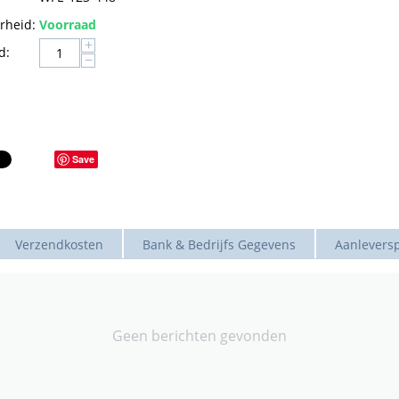
rheid:
Voorraad
+
d:
−
Save
Verzendkosten
Bank & Bedrijfs Gegevens
Aanleversp
Geen berichten gevonden