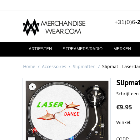
+31(0)6
-
ARTIESTEN
STREAMERS/RADIO
MERKEN
Home
/
Accessoires
/
Slipmatten
/
Slipmat - Laserda
Slipmat
Schrijf een
€
9.95
Winkel:
CODE: