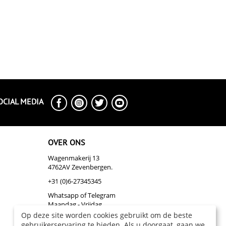
OCIAL MEDIA
OVER ONS
Wagenmakerij 13
4762AV Zevenbergen.
+31 (0)6-27345345
Whatsapp of Telegram
Maandag - Vrijdag
Op deze site worden cookies gebruikt om de beste
info@biazakelijk.nl
gebruikerservaring te bieden. Als u doorgaat, gaan we