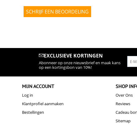
SCHRIJF EEN BEOORDELING
EXCLUSIEVE KORTINGEN
Abonneer op onze nieuwsbrief en maak kans
op een kortingsbon van 10%!
MIJN ACCOUNT
SHOP INF
Log in
Over Ons
Klantprofiel aanmaken
Reviews
Bestellingen
Cadeau bo
Sitemap