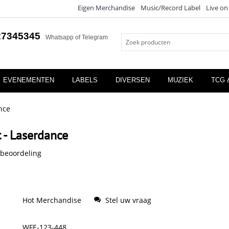
Eigen Merchandise
Music/Record Label
Live on
27345345
Whatsapp of Telegram
EVENEMENTEN
LABELS
DIVERSEN
MUZIEK
TCG 
nce
 - Laserdance
 beoordeling
Hot Merchandise
Stel uw vraag
WFE-123-448