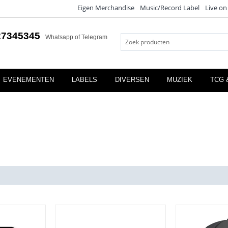
Eigen Merchandise
Music/Record Label
Live on
27345345
Whatsapp of Telegram
EVENEMENTEN
LABELS
DIVERSEN
MUZIEK
TCG 