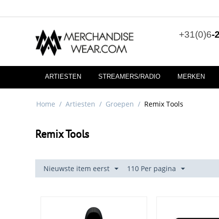
+31(0)6
-
ARTIESTEN
STREAMERS/RADIO
MERKEN
Home
/
Artiesten
/
Groepen
/
Remix Tools
Remix Tools
Nieuwste item eerst
110 Per pagina