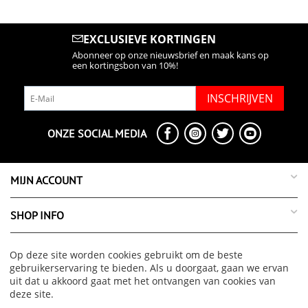
EXCLUSIEVE KORTINGEN
Abonneer op onze nieuwsbrief en maak kans op
een kortingsbon van 10%!
INSCHRIJVEN
ONZE SOCIAL MEDIA
MIJN ACCOUNT
SHOP INFO
SUPPORT INFO
Op deze site worden cookies gebruikt om de beste
gebruikerservaring te bieden. Als u doorgaat, gaan we ervan
uit dat u akkoord gaat met het ontvangen van cookies van
OVER ONS
deze site.