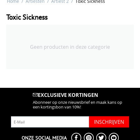
Home
/
Artiesten
/
Artiest 2
/
Toxic Sickness
Toxic Sickness
Geen producten in deze categorie
EXCLUSIEVE KORTINGEN
Abonneer op onze nieuwsbrief en maak kans op
een kortingsbon van 10%!
INSCHRIJVEN
ONZE SOCIAL MEDIA