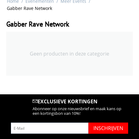
Home
/
Evenementen
/
Meer Events
/
Gabber Rave Network
Gabber Rave Network
Geen producten in deze categorie
EXCLUSIEVE KORTINGEN
Abonneer op onze nieuwsbrief en maak kans op
een kortingsbon van 10%!
INSCHRIJVEN