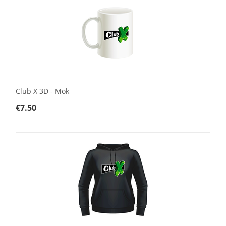
Club X 3D - Mok
€
7.50