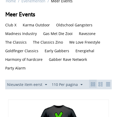
Home
/
Evenementen
/
Meer Events
Meer Events
Club X
Karma Outdoor
Oldschool Gangsters
Madness Industry
Gas Met Die Zooi
Ravezone
The Classics
The Classics Zino
We Love Freestyle
Goldfinger Classics
Early Gabbers
Energiehal
Harmony of hardcore
Gabber Rave Network
Party Alarm
Nieuwste item eerst
110 Per pagina