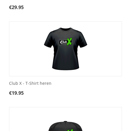
€
29.95
Club X - T-Shirt heren
€
19.95