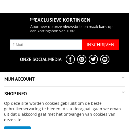
EXCLUSIEVE KORTINGEN
Abonneer op onze nieuwsbrief en maak kans op
een kortingsbon van 10%!
INSCHRIJVEN
ONZE SOCIAL MEDIA
MIJN ACCOUNT
SHOP INFO
Op deze site worden cookies gebruikt om de beste
SUPPORT INFO
gebruikerservaring te bieden. Als u doorgaat, gaan we ervan
uit dat u akkoord gaat met het ontvangen van cookies van
deze site.
OVER ONS