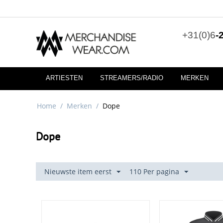
+31(0)6
-
ARTIESTEN
STREAMERS/RADIO
MERKEN
Home
/
Merken
/
Dope
Dope
Nieuwste item eerst
110 Per pagina