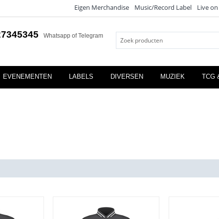
Eigen Merchandise
Music/Record Label
Live on
27345345
Whatsapp of Telegram
EVENEMENTEN
LABELS
DIVERSEN
MUZIEK
TCG 