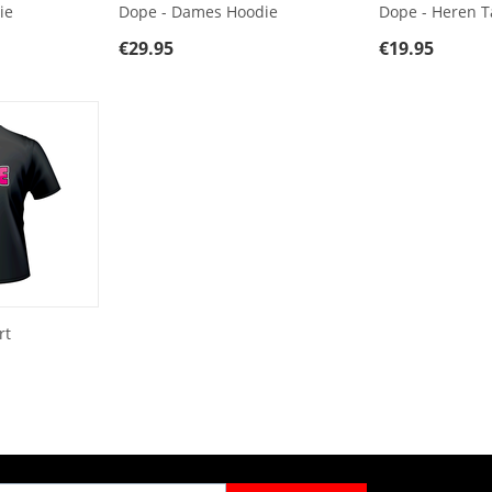
ie
Dope - Dames Hoodie
Dope - Heren T
€
29.95
€
19.95
rt