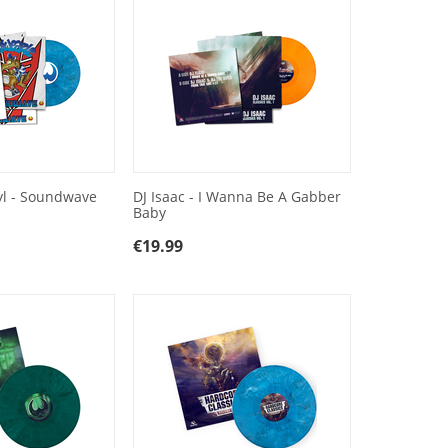
yl - Soundwave
DJ Isaac - I Wanna Be A Gabber
Baby
€
19.99