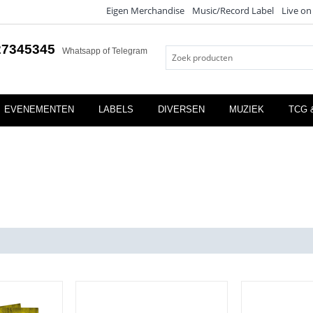
Eigen Merchandise
Music/Record Label
Live on
27345345
Whatsapp of Telegram
EVENEMENTEN
LABELS
DIVERSEN
MUZIEK
TCG 