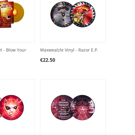
l - Blow Your
Waxwealzle Vinyl - Razor E.P.
€
22.50