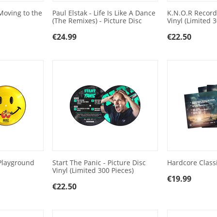
Moving to the
Paul Elstak - Life Is Like A Dance
K.N.O.R Records
(The Remixes) - Picture Disc
Vinyl (Limited 3
€
24.99
€
22.50
Playground
Start The Panic - Picture Disc
Hardcore Class
Vinyl (Limited 300 Pieces)
€
19.99
€
22.50