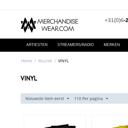
+31(0)6
-
ARTIESTEN
STREAMERS/RADIO
MERKEN
Home
/
Muziek
/
VINYL
VINYL
Nieuwste item eerst
110 Per pagina