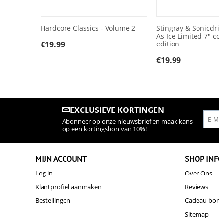
Hardcore Classics - Volume 2
Stingray & Sonicdri
As Ice Limited 7" co
€
19.99
edition
€
19.99
EXCLUSIEVE KORTINGEN
Abonneer op onze nieuwsbrief en maak kans
op een kortingsbon van 10%!
MIJN ACCOUNT
SHOP INF
Log in
Over Ons
Klantprofiel aanmaken
Reviews
Bestellingen
Cadeau bo
Sitemap