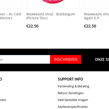
ver – As Cold
Waxweazle Vinyl - Bubblegum
Waxweazle Viny
llectors
(Picture Disc)
Again E.P.
€
22.50
€
22.50
INSCHRIJVEN
ONZE S
O
SUPPORT INFO
Verzending & Betaling
Retour Zendingen
nnen
Veel Gestelde Vragen
Aanleverspecificaties