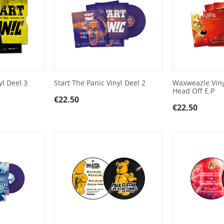
yl Deel 3
Start The Panic Vinyl Deel 2
Waxweazle Viny
Head Off E.P
€
22.50
€
22.50