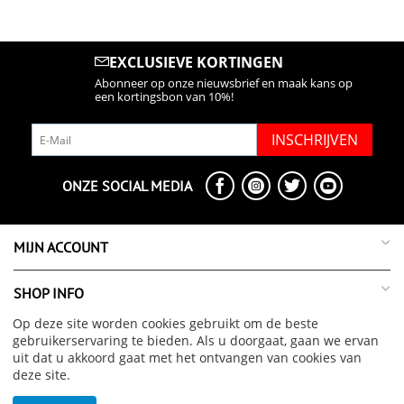
EXCLUSIEVE KORTINGEN
Abonneer op onze nieuwsbrief en maak kans op
een kortingsbon van 10%!
INSCHRIJVEN
ONZE SOCIAL MEDIA
MIJN ACCOUNT
SHOP INFO
Op deze site worden cookies gebruikt om de beste
SUPPORT INFO
gebruikerservaring te bieden. Als u doorgaat, gaan we ervan
uit dat u akkoord gaat met het ontvangen van cookies van
deze site.
OVER ONS