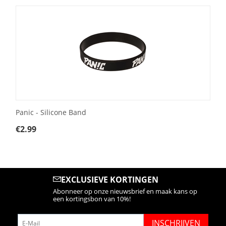
Panic - Silicone Band
€
2.99
EXCLUSIEVE KORTINGEN
Abonneer op onze nieuwsbrief en maak kans op
een kortingsbon van 10%!
INSCHRIJVEN