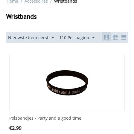
Home
/
Accessoires
/
Wristbands
Wristbands
Nieuwste item eerst
110 Per pagina
Polsbandjes - Party and a good time
€
2.99