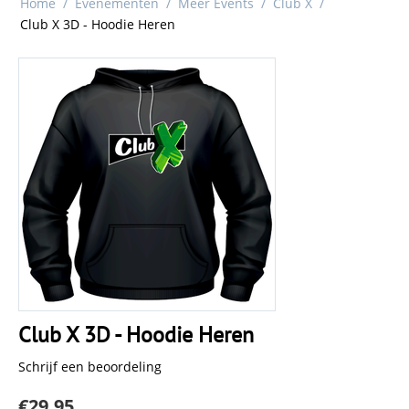
Home
/
Evenementen
/
Meer Events
/
Club X
/
Club X 3D - Hoodie Heren
Club X 3D - Hoodie Heren
Schrijf een beoordeling
€
29.95