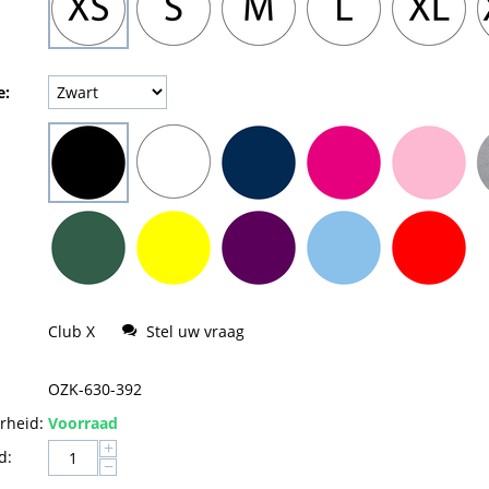
e:
Club X
Stel uw vraag
OZK-630-392
rheid:
Voorraad
+
d:
−