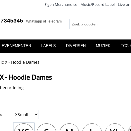
Eigen Merchandise
Music/Record Label
Live on
27345345
Whatsapp of Telegram
EVENEMENTEN
LABELS
DIVERSEN
MUZIEK
TCG 
sic X - Hoodie Dames
 X - Hoodie Dames
 beoordeling
e: