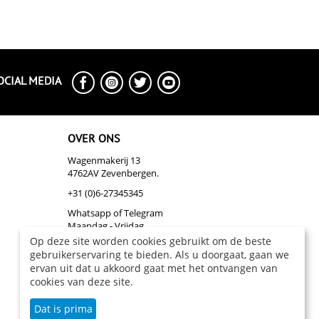
OCIAL MEDIA
OVER ONS
Wagenmakerij 13
4762AV Zevenbergen.
+31 (0)6-27345345
Whatsapp of Telegram
Maandag - Vrijdag
Op deze site worden cookies gebruikt om de beste
info@biazakelijk.nl
gebruikerservaring te bieden. Als u doorgaat, gaan we
Over Ons
ervan uit dat u akkoord gaat met het ontvangen van
cookies van deze site.
Dat is prima