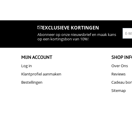
EXCLUSIEVE KORTINGEN
Abonneer op onze nieuwsbrief en maak kans
op een kortingsbon van 10%!
MIJN ACCOUNT
SHOP INF
Log in
Over Ons
Klantprofiel aanmaken
Reviews
Bestellingen
Cadeau bo
Sitemap