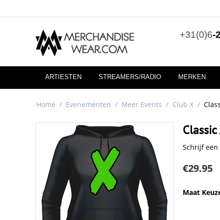
+31(0)6
-
ARTIESTEN
STREAMERS/RADIO
MERKEN
Home
/
Evenementen
/
Meer Events
/
Club X
/
Clas
Classic
Schrijf een
€
29.95
Maat Keuz