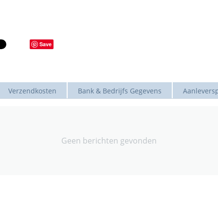
Save
Verzendkosten
Bank & Bedrijfs Gegevens
Aanleversp
Geen berichten gevonden