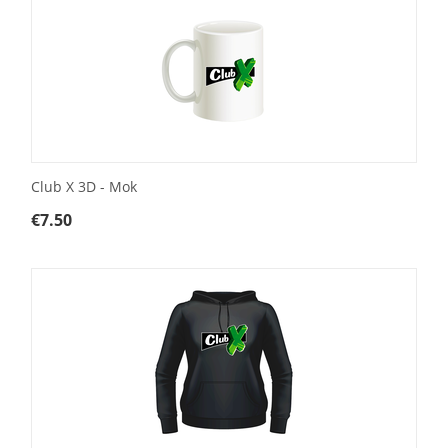
Club X 3D - Mok
€
7.50