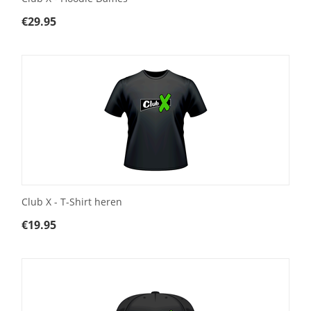
€
29.95
Club X - T-Shirt heren
€
19.95