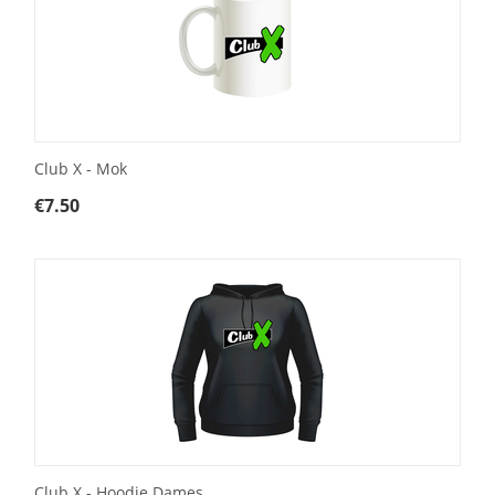
Club X - Mok
€
7.50
Club X - Hoodie Dames