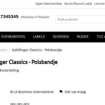
Eigen Merchandise
Music/Record Label
Live on
27345345
Whatsapp of Telegram
EVENEMENTEN
LABELS
DIVERSEN
MUZIEK
TCG 
ssics
/
Goldfinger Classics - Polsbandje
ger Classics - Polsbandje
 beoordeling
B.I.A Business International
Stel uw vraag
JNY-381-903