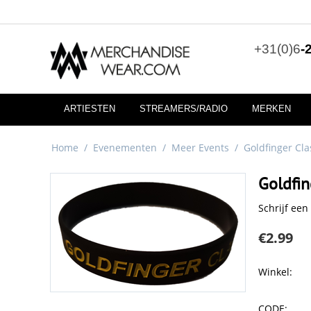
+31(0)6
-
ARTIESTEN
STREAMERS/RADIO
MERKEN
Home
/
Evenementen
/
Meer Events
/
Goldfinger Cla
Goldfin
Schrijf een
€
2.99
Winkel:
CODE: