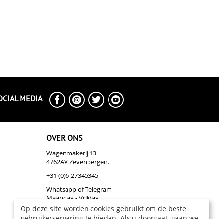
OCIAL MEDIA
OVER ONS
Wagenmakerij 13
4762AV Zevenbergen.
+31 (0)6-27345345
Whatsapp of Telegram
Maandag - Vrijdag
Op deze site worden cookies gebruikt om de beste
info@biazakelijk.nl
gebruikerservaring te bieden. Als u doorgaat, gaan we