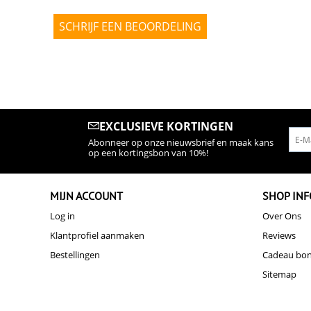
SCHRIJF EEN BEOORDELING
EXCLUSIEVE KORTINGEN
Abonneer op onze nieuwsbrief en maak kans
op een kortingsbon van 10%!
MIJN ACCOUNT
SHOP INF
Log in
Over Ons
Klantprofiel aanmaken
Reviews
Bestellingen
Cadeau bo
Sitemap