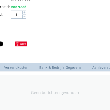
rheid:
Voorraad
+
d:
−
Save
Verzendkosten
Bank & Bedrijfs Gegevens
Aanleversp
Geen berichten gevonden