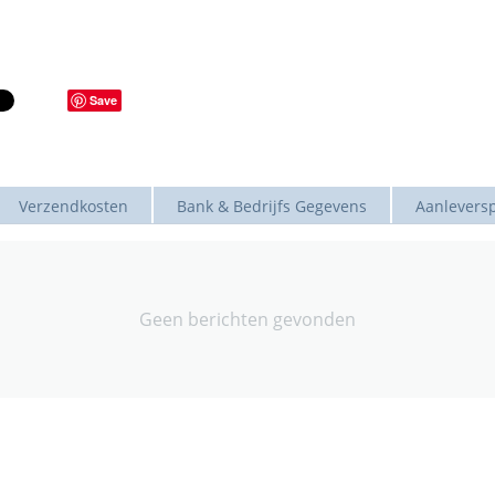
Save
Verzendkosten
Bank & Bedrijfs Gegevens
Aanleversp
Geen berichten gevonden