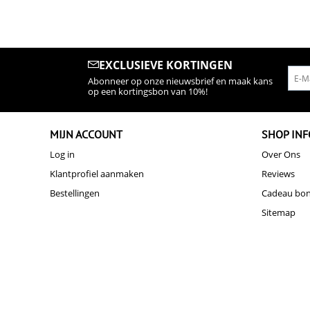
EXCLUSIEVE KORTINGEN
Abonneer op onze nieuwsbrief en maak kans
op een kortingsbon van 10%!
MIJN ACCOUNT
SHOP INF
Log in
Over Ons
Klantprofiel aanmaken
Reviews
Bestellingen
Cadeau bo
Sitemap