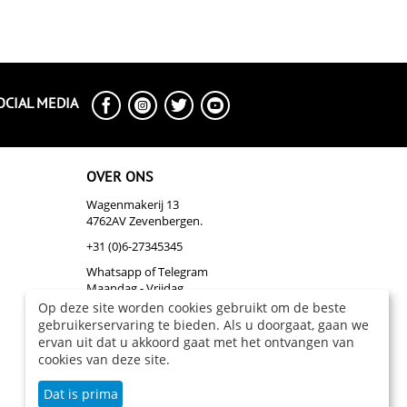
OCIAL MEDIA
OVER ONS
Wagenmakerij 13
4762AV Zevenbergen.
+31 (0)6-27345345
Whatsapp of Telegram
Maandag - Vrijdag
Op deze site worden cookies gebruikt om de beste
info@biazakelijk.nl
gebruikerservaring te bieden. Als u doorgaat, gaan we
Over Ons
ervan uit dat u akkoord gaat met het ontvangen van
cookies van deze site.
Dat is prima