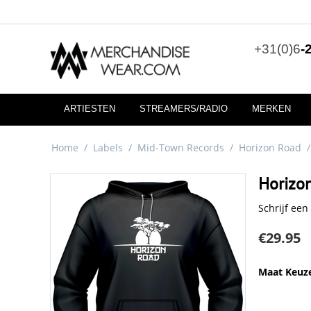
+31(0)6
-
ARTIESTEN
STREAMERS/RADIO
MERKEN
Home
/
Labels
/
Mid-Town Records
/
Horizon Road
/
Horizo
Schrijf een
€
29.95
Maat Keuz