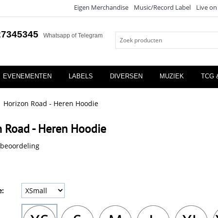
Eigen Merchandise
Music/Record Label
Live on
27345345
Whatsapp of Telegram
EVENEMENTEN
LABELS
DIVERSEN
MUZIEK
TCG 
Horizon Road - Heren Hoodie
n Road - Heren Hoodie
 beoordeling
e: