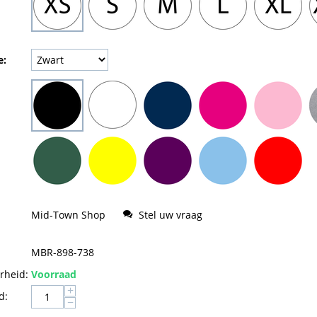
e:
Mid-Town Shop
Stel uw vraag
MBR-898-738
rheid:
Voorraad
+
d:
−