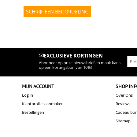
SCHRIJF EEN BEOORDELING
EXCLUSIEVE KORTINGEN
Abonneer op onze nieuwsbrief en maak kans
op een kortingsbon van 10%!
MIJN ACCOUNT
SHOP INF
Log in
Over Ons
Klantprofiel aanmaken
Reviews
Bestellingen
Cadeau bo
Sitemap