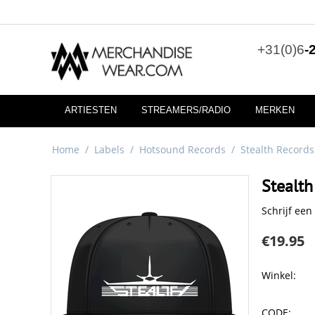
+31(0)6
-
ARTIESTEN
STREAMERS/RADIO
MERKEN
Home
/
Labels
/
Hotsound Records
/
Stealth Records
Stealth
Schrijf een
€
19.95
Winkel:
CODE: