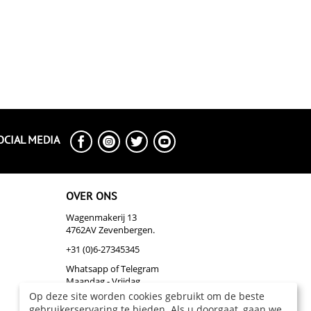
OCIAL MEDIA
OVER ONS
Wagenmakerij 13
4762AV Zevenbergen.
+31 (0)6-27345345
Whatsapp of Telegram
Maandag - Vrijdag
Op deze site worden cookies gebruikt om de beste
info@biazakelijk.nl
gebruikerservaring te bieden. Als u doorgaat, gaan we