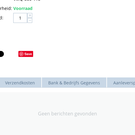
rheid:
Voorraad
+
d:
−
Save
Verzendkosten
Bank & Bedrijfs Gegevens
Aanleversp
Geen berichten gevonden