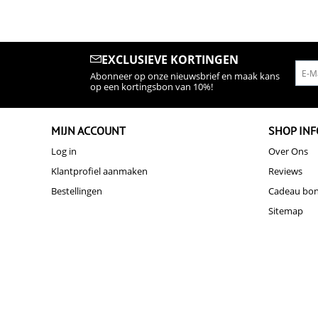
EXCLUSIEVE KORTINGEN
Abonneer op onze nieuwsbrief en maak kans
op een kortingsbon van 10%!
MIJN ACCOUNT
SHOP INF
Log in
Over Ons
Klantprofiel aanmaken
Reviews
Bestellingen
Cadeau bo
Sitemap