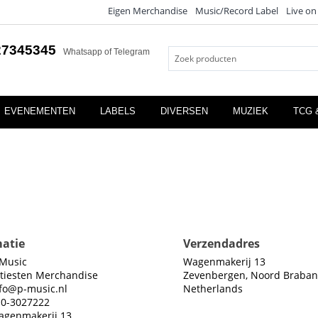
Eigen Merchandise
Music/Record Label
Live on
27345345
Whatsapp of Telegram
EVENEMENTEN
LABELS
DIVERSEN
MUZIEK
TCG 
atie
Verzendadres
-Music
Wagenmakerij 13
tiesten Merchandise
Zevenbergen, Noord Braban
fo@p-music.nl
Netherlands
10-3027222
agenmakerij 13