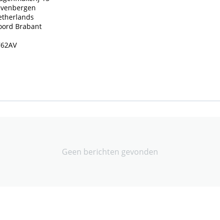
evenbergen
etherlands
oord Brabant
762AV
Geen berichten gevonden