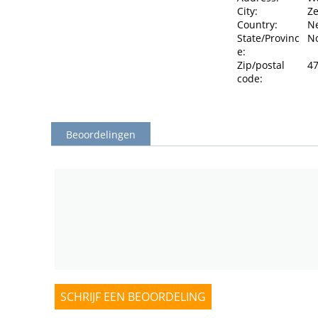
City:
Z
Country:
N
State/Provinc
N
e:
Zip/postal
4
code:
Beoordelingen
SCHRIJF EEN BEOORDELING