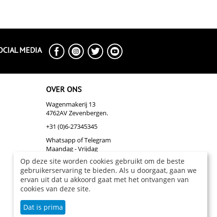
OCIAL MEDIA
OVER ONS
Wagenmakerij 13
4762AV Zevenbergen.
+31 (0)6-27345345
Whatsapp of Telegram
Maandag - Vrijdag
Op deze site worden cookies gebruikt om de beste
info@biazakelijk.nl
gebruikerservaring te bieden. Als u doorgaat, gaan we
Over Ons
ervan uit dat u akkoord gaat met het ontvangen van
cookies van deze site.
Dat is prima