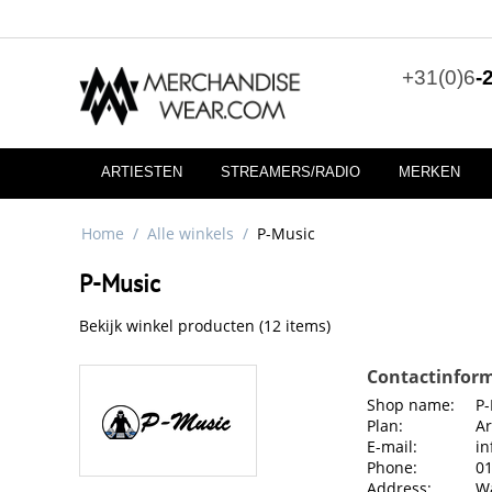
+31(0)6
-
ARTIESTEN
STREAMERS/RADIO
MERKEN
Home
/
Alle winkels
/
P-Music
P-Music
Bekijk winkel producten (12 items)
Contactinform
Shop name:
P
Plan:
Ar
E-mail:
in
Phone:
0
Address:
W