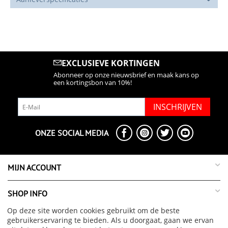
EXCLUSIEVE KORTINGEN
Abonneer op onze nieuwsbrief en maak kans op
een kortingsbon van 10%!
INSCHRIJVEN
ONZE SOCIAL MEDIA
MIJN ACCOUNT
SHOP INFO
Op deze site worden cookies gebruikt om de beste
SUPPORT INFO
gebruikerservaring te bieden. Als u doorgaat, gaan we ervan