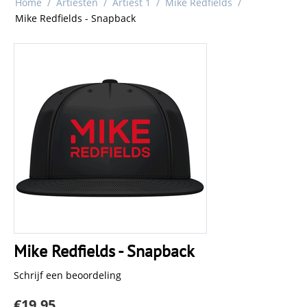
Home
/
Artiesten
/
Artiest 1
/
Mike Redfields
/
Mike Redfields - Snapback
Mike Redfields - Snapback
Schrijf een beoordeling
€
19.95