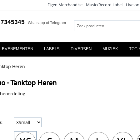
Eigen Merchandise
Music/Record Label
Live on
27345345
Whatsapp of Telegram
EVENEMENTEN
LABELS
DIVERSEN
MUZIEK
TCG 
anktop Heren
o - Tanktop Heren
 beoordeling
e: