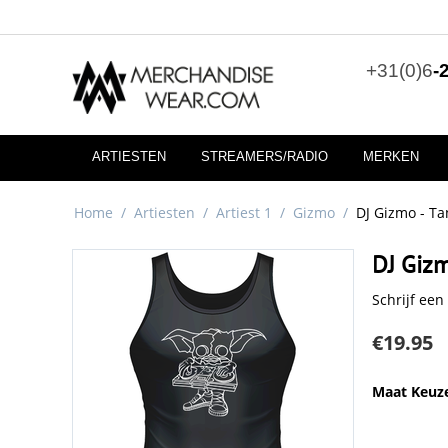
+31(0)6
-
ARTIESTEN
STREAMERS/RADIO
MERKEN
Home
/
Artiesten
/
Artiest 1
/
Gizmo
/
DJ Gizmo - T
DJ Gizm
Schrijf een
€
19.95
Maat Keuz