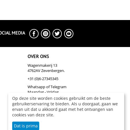
OCIAL MEDIA
OVER ONS
Wagenmakerij 13
4762AV Zevenbergen.
+31 (0)6-27345345
Whatsapp of Telegram
Maandag - Vrijdag
Op deze site worden cookies gebruikt om de beste
info@biazakelijk.nl
gebruikerservaring te bieden. Als u doorgaat, gaan we
Over Ons
ervan uit dat u akkoord gaat met het ontvangen van
cookies van deze site.
Dat is prima