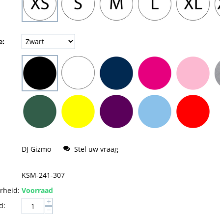
e:
DJ Gizmo
Stel uw vraag
KSM-241-307
rheid:
Voorraad
+
d:
−