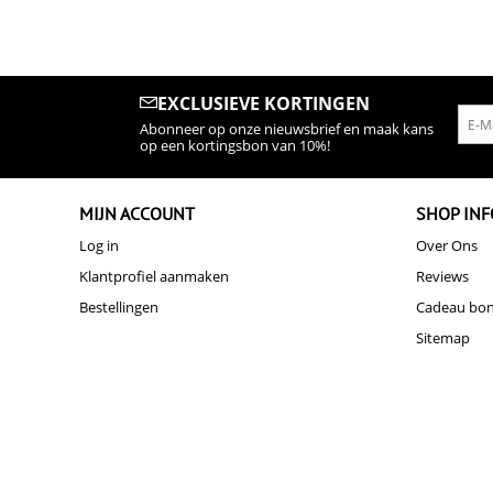
EXCLUSIEVE KORTINGEN
Abonneer op onze nieuwsbrief en maak kans
op een kortingsbon van 10%!
MIJN ACCOUNT
SHOP INF
Log in
Over Ons
Klantprofiel aanmaken
Reviews
Bestellingen
Cadeau bo
Sitemap