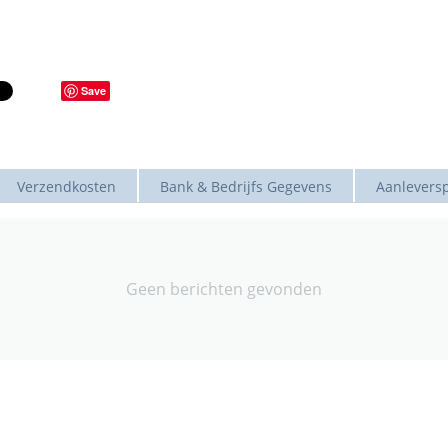
Save
Verzendkosten
Bank & Bedrijfs Gegevens
Aanleversp
Geen berichten gevonden