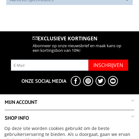
EXCLUSIEVE KORTINGEN
Abonneer op onze nieuwsbrief en maak kans op
een kortingsbon van 10%!
INSCHRIJVEN
ONZE SOCIAL MEDIA
MIJN ACCOUNT
SHOP INFO
Op deze site worden cookies gebruikt om de beste
SUPPORT INFO
gebruikerservaring te bieden. Als u doorgaat, gaan we ervan