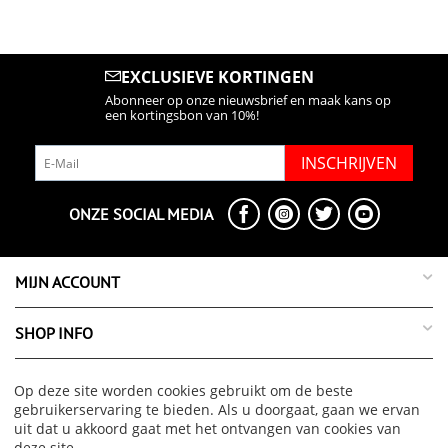
EXCLUSIEVE KORTINGEN
Abonneer op onze nieuwsbrief en maak kans op
een kortingsbon van 10%!
INSCHRIJVEN
ONZE SOCIAL MEDIA
MIJN ACCOUNT
SHOP INFO
SUPPORT INFO
Op deze site worden cookies gebruikt om de beste
gebruikerservaring te bieden. Als u doorgaat, gaan we ervan
uit dat u akkoord gaat met het ontvangen van cookies van
OVER ONS
deze site.