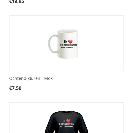
€
19.95
Ochtend(k)uren - Mok
€
7.50