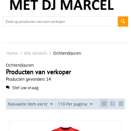
Home
/
Alle winkels
/
Ochten(k)uren
Ochten(k)uren
Producten van verkoper
Producten gevonden: 14
Stel uw vraag
Nieuwste item eerst
110 Per pagina