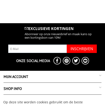
EXCLUSIEVE KORTINGEN
Abonneer op onze nieuwsbrief en maak kans op
een kortingsbon van 10%!
INSCHRIJVEN
ONZE SOCIAL MEDIA
MIJN ACCOUNT
SHOP INFO
SUPPORT INFO
Op deze site worden cookies gebruikt om de beste